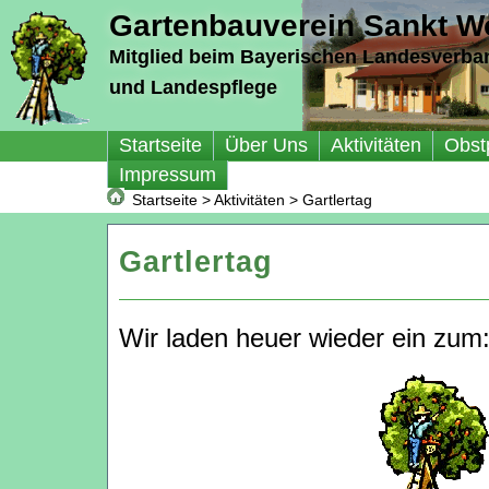
Gartenbauverein Sankt Wo
Mitglied beim Bayerischen Landesverba
und Landespflege
Startseite
Über Uns
Aktivitäten
Obst
Impressum
Startseite
>
Aktivitäten
>
Gartlertag
Gartlertag
Wir laden heuer wieder ein zum