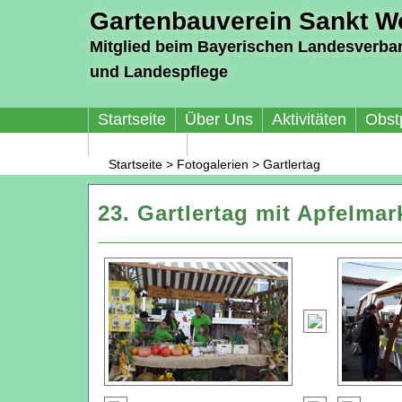
Gartenbauverein Sankt Wo
Mitglied beim Bayerischen Landesverba
und Landespflege
Startseite
Über Uns
Aktivitäten
Obst
Impressum
Startseite
>
Fotogalerien
>
Gartlertag
23. Gartlertag mit Apfelmar