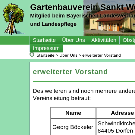
Gartenbauverein Sankt Wo
Mitglied beim Bayerischen Landesverba
und Landespflege
Startseite
Über Uns
Aktivitäten
Obst
Impressum
Startseite
>
Über Uns
>
erweiterter Vorstand
erweiterter Vorstand
Des weiteren sind noch mehrere ander
Vereinsleitung betraut:
Name
Adresse
Schwindkirch
Georg Böckeler
84405 Dorfen