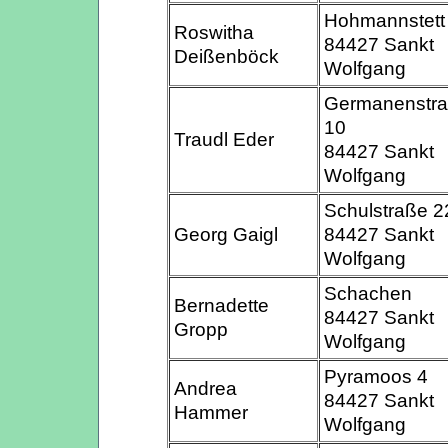
Hohmannstett
Roswitha
84427 Sankt
Deißenböck
Wolfgang
Germanenstr
10
Traudl Eder
84427 Sankt
Wolfgang
Schulstraße 2
Georg Gaigl
84427 Sankt
Wolfgang
Schachen
Bernadette
84427 Sankt
Gropp
Wolfgang
Pyramoos 4
Andrea
84427 Sankt
Hammer
Wolfgang